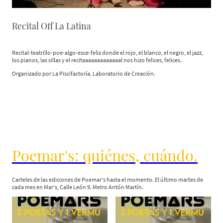
Recital Off La Latina
Recital-teatrillo-poe-algo-esce-feliz donde el rojo, el blanco, el negro, el jazz,
los pianos, las sillas y el recitaaaaaaaaaaaaal nos hizo felices, felices.
Organizado por La Piscifactoría, Laboratorio de Creación.
Poemar's: quiénes, cuándo.
Carteles de las ediciones de Poemar's hasta el momento. El último martes de
cada mes en Mar's, Calle León 9. Metro Antón Martín.