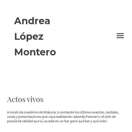
Andrea
López
Montero
Actos vivos
A modo de cuaderno de bitácora, ir contando los últimos eventos, recitales,
cosas y presentaciones que vaya realizando: además Poemar's: el ciclo de
poesía de calidad que sí, sucede en un bar ¡pero qué bar y qué ciclo!